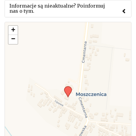
Informacje są nieaktualne? Poinformuj
nas o tym.
Użyj tego formularza aby przesłać informację o
+
zmianach w powyższym mityngu.
−