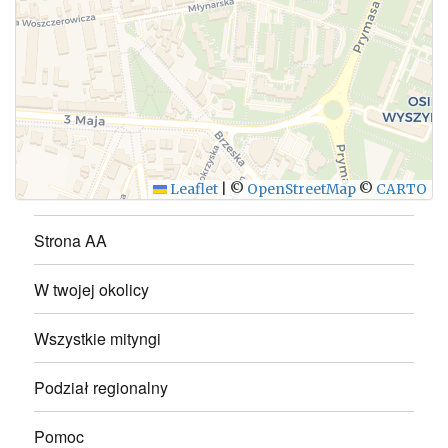
WYŚLIJ
Leaflet
|
©
OpenStreetMap
©
CARTO
Strona AA
W twojej okolicy
Wszystkie mityngi
Podział regionalny
Pomoc