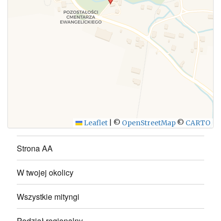
WYŚLIJ
Leaflet
|
©
OpenStreetMap
©
CARTO
Strona AA
W twojej okolicy
Wszystkie mityngi
Podział regionalny