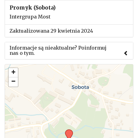
Promyk (Sobota)
Intergrupa Most
Zaktualizowana 29 kwietnia 2024
Informacje są nieaktualne? Poinformuj
nas o tym.
Użyj tego formularza aby przesłać informację o
+
zmianach w powyższym mityngu.
−