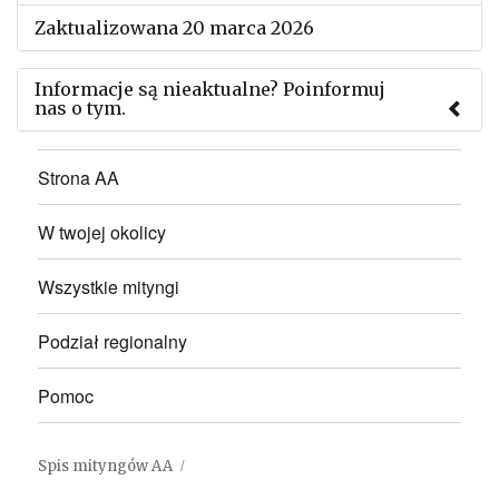
Zaktualizowana 20 marca 2026
Informacje są nieaktualne? Poinformuj
nas o tym.
Użyj tego formularza aby przesłać informację o
Strona AA
zmianach w powyższym mityngu.
W twojej okolicy
Wszystkie mityngi
Podział regionalny
Pomoc
Spis mityngów AA