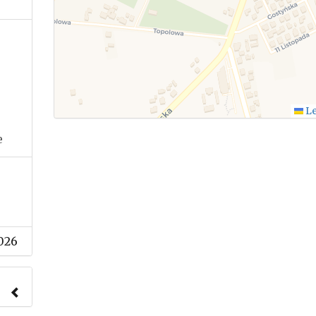
Le
e
026