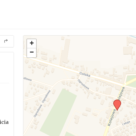
+
−
icia
.