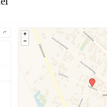
ei
+
−