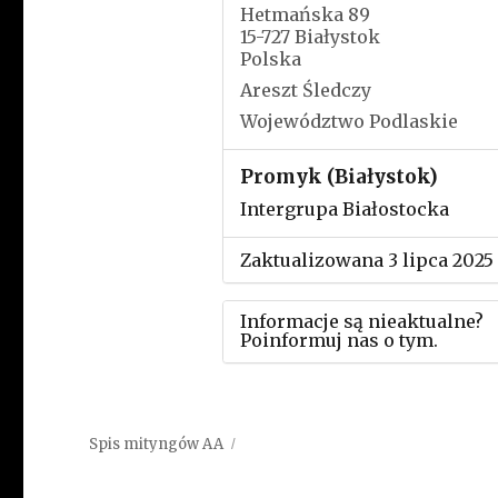
Hetmańska 89
15-727 Białystok
Polska
Areszt Śledczy
Województwo Podlaskie
Promyk (Białystok)
Intergrupa Białostocka
Zaktualizowana 3 lipca 2025
Informacje są nieaktualne?
Poinformuj nas o tym.
Użyj tego formularza aby
przesłać informację o zmia
Spis mityngów AA
w powyższym mityngu.