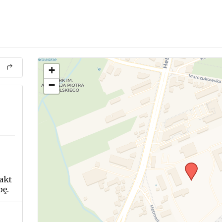
+
−
akt
pę.