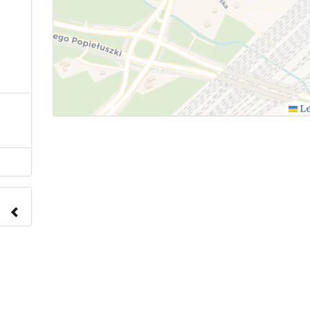
Le
nach