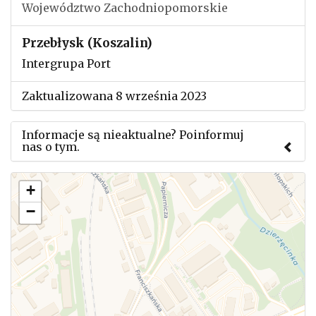
Województwo Zachodniopomorskie
Przebłysk (Koszalin)
Intergrupa Port
Zaktualizowana 8 września 2023
Informacje są nieaktualne? Poinformuj
nas o tym.
Użyj tego formularza aby przesłać informację o
+
zmianach w powyższym mityngu.
−