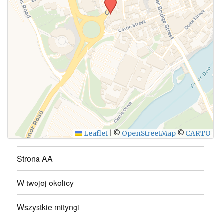
WYŚLIJ
Leaflet
|
©
OpenStreetMap
©
CARTO
Strona AA
W twojej okolicy
Wszystkie mityngi