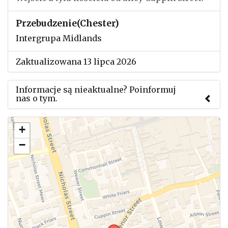
Przebudzenie(Chester)
Intergrupa Midlands
Zaktualizowana 13 lipca 2026
Informacje są nieaktualne? Poinformuj
nas o tym.
Użyj tego formularza aby przesłać informację o
+
zmianach w powyższym mityngu.
−