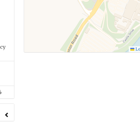
icy
Le
6
nach