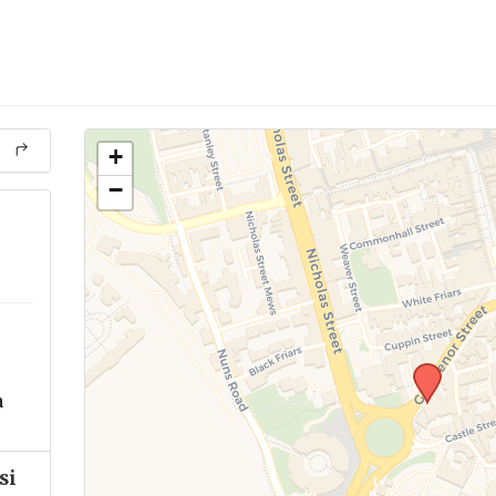
+
−
a
si