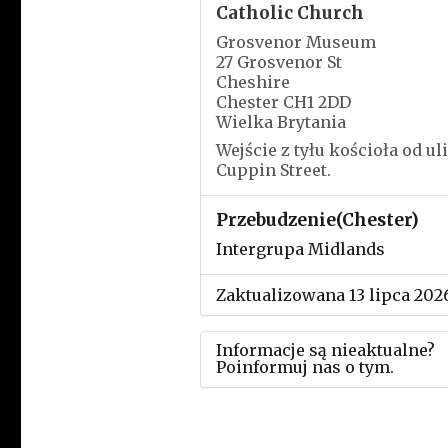
Catholic Church
Grosvenor Museum
27 Grosvenor St
Cheshire
Chester CH1 2DD
Wielka Brytania
Wejście z tyłu kościoła od ul
Cuppin Street.
Przebudzenie(Chester)
Intergrupa Midlands
Zaktualizowana 13 lipca 202
Informacje są nieaktualne?
Poinformuj nas o tym.
Użyj tego formularza aby
przesłać informację o zmia