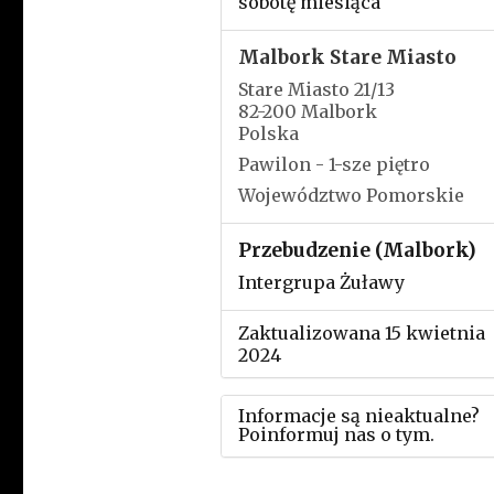
sobotę miesiąca
Malbork Stare Miasto
Stare Miasto 21/13
82-200 Malbork
Polska
Pawilon - 1-sze piętro
Województwo Pomorskie
Przebudzenie (Malbork)
Intergrupa Żuławy
Zaktualizowana 15 kwietnia
2024
Informacje są nieaktualne?
Poinformuj nas o tym.
Użyj tego formularza aby