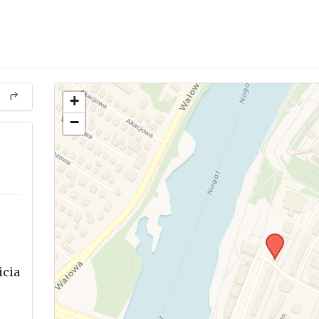
+
−
icia
.