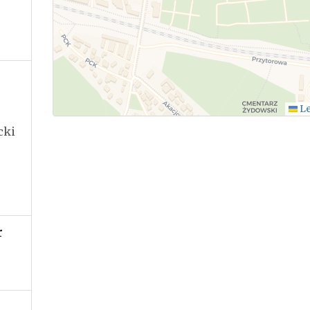
.
Le
cki
r