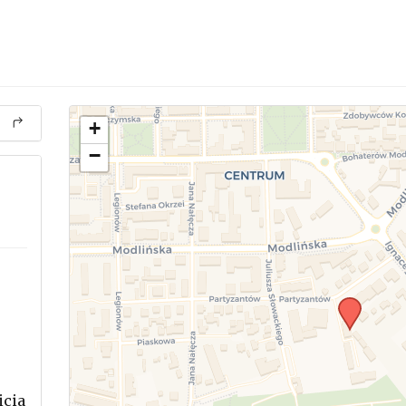
+
−
icia