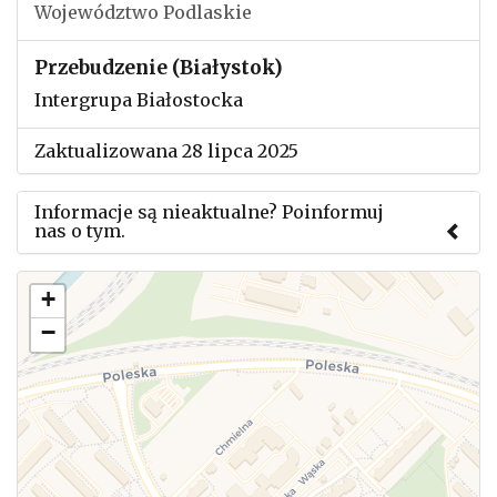
Województwo Podlaskie
Przebudzenie (Białystok)
Intergrupa Białostocka
Zaktualizowana 28 lipca 2025
Informacje są nieaktualne? Poinformuj
nas o tym.
Użyj tego formularza aby przesłać informację o
+
zmianach w powyższym mityngu.
−