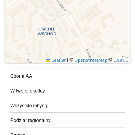
WYŚLIJ
Leaflet
|
©
OpenStreetMap
©
CARTO
Strona AA
W twojej okolicy
Wszystkie mityngi
Podział regionalny
Pomoc