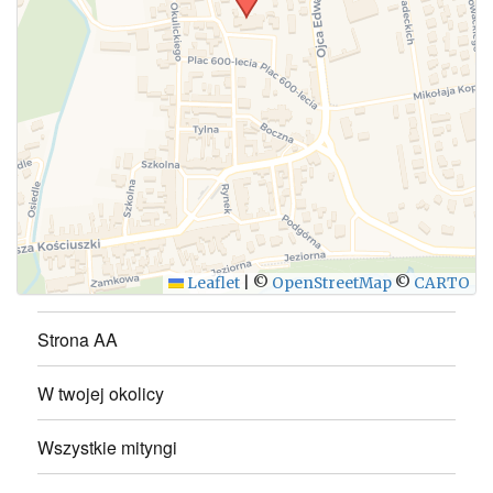
WYŚLIJ
Leaflet
|
©
OpenStreetMap
©
CARTO
Strona AA
W twojej okolicy
Wszystkie mityngi