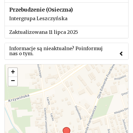
Przebudzenie (Osieczna)
Intergrupa Leszczyńska
Zaktualizowana 11 lipca 2025
Informacje są nieaktualne? Poinformuj
nas o tym.
Użyj tego formularza aby przesłać informację o
+
zmianach w powyższym mityngu.
−