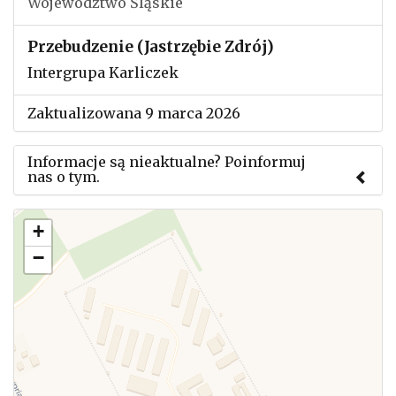
Województwo Śląskie
Przebudzenie (Jastrzębie Zdrój)
Intergrupa Karliczek
Zaktualizowana 9 marca 2026
Informacje są nieaktualne? Poinformuj
nas o tym.
Użyj tego formularza aby przesłać informację o
+
zmianach w powyższym mityngu.
−