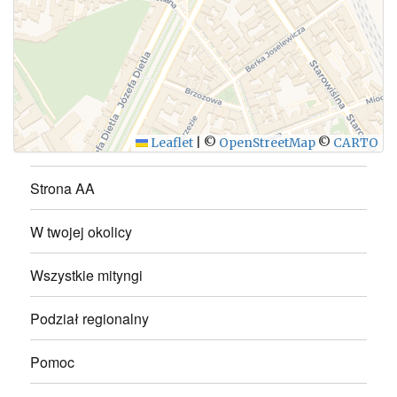
WYŚLIJ
Leaflet
|
©
OpenStreetMap
©
CARTO
Strona AA
W twojej okolicy
Wszystkie mityngi
Podział regionalny
Pomoc