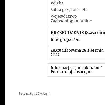
Polska
Salka przy kościele
Województwo
Zachodniopomorskie
PRZEBUDZENIE (Szczecin
Intergrupa Port
Zaktualizowana 28 sierpnia
2022
Informacje są nieaktualne?
Poinformuj nas o tym.
Użyj tego formularza aby
przesłać informację o zmia
Spis mityngów AA
w powyższym mityngu.