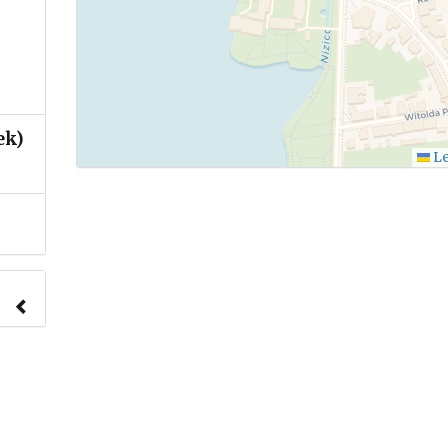
ek)
Le
nach