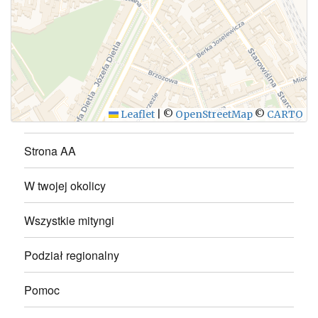
WYŚLIJ
Leaflet
|
©
OpenStreetMap
©
CARTO
Strona AA
W twojej okolicy
Wszystkie mityngi
Podział regionalny
Pomoc