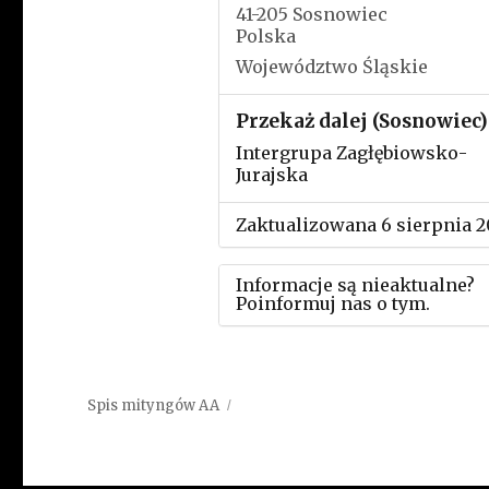
41-205 Sosnowiec
Polska
Województwo Śląskie
Przekaż dalej (Sosnowiec)
Intergrupa Zagłębiowsko-
Jurajska
Zaktualizowana 6 sierpnia 
Informacje są nieaktualne?
Poinformuj nas o tym.
Użyj tego formularza aby
przesłać informację o zmia
Spis mityngów AA
w powyższym mityngu.