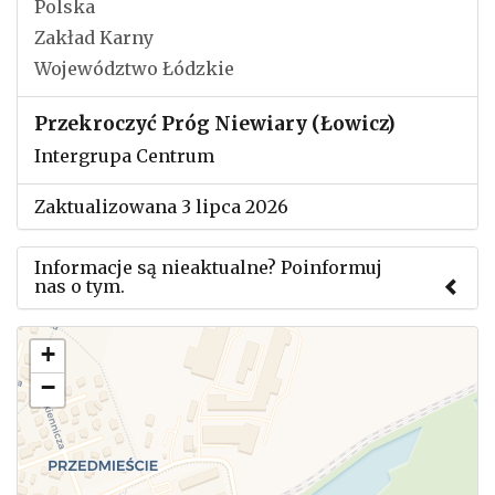
Polska
Zakład Karny
Województwo Łódzkie
Przekroczyć Próg Niewiary (Łowicz)
Intergrupa Centrum
Zaktualizowana 3 lipca 2026
Informacje są nieaktualne? Poinformuj
nas o tym.
Użyj tego formularza aby przesłać informację o
+
zmianach w powyższym mityngu.
−