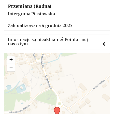
Przemiana (Rudna)
Intergrupa Piastowska
Zaktualizowana 4 grudnia 2025
Informacje są nieaktualne? Poinformuj
nas o tym.
Użyj tego formularza aby przesłać informację o
+
zmianach w powyższym mityngu.
−