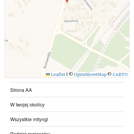
WYŚLIJ
Leaflet
|
©
OpenStreetMap
©
CARTO
Strona AA
W twojej okolicy
Wszystkie mityngi
Podział regionalny