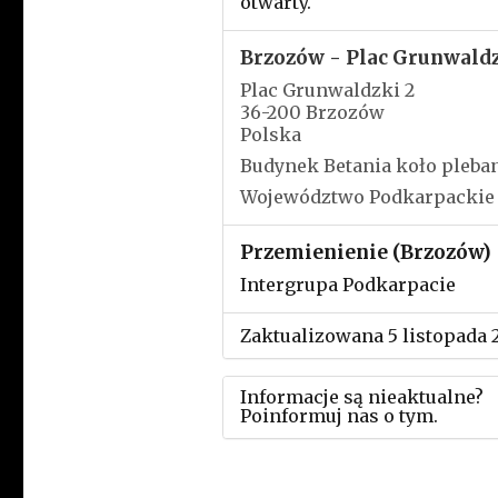
otwarty.
Brzozów - Plac Grunwald
Plac Grunwaldzki 2
36-200 Brzozów
Polska
Budynek Betania koło pleban
Województwo Podkarpackie
Przemienienie (Brzozów)
Intergrupa Podkarpacie
Zaktualizowana 5 listopada 
Informacje są nieaktualne?
Poinformuj nas o tym.
Użyj tego formularza aby
przesłać informację o zmia