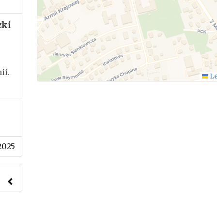
zki
ii.
Le
2025
nach