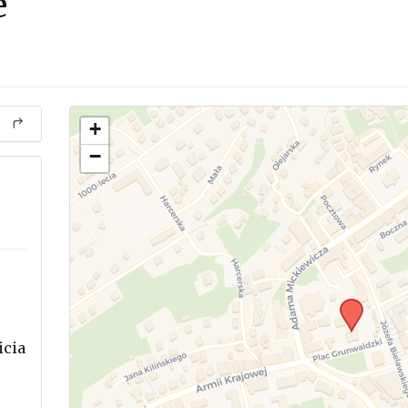
e
+
−
icia
.