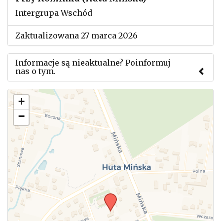
Intergrupa Wschód
Zaktualizowana 27 marca 2026
Informacje są nieaktualne? Poinformuj
nas o tym.
Użyj tego formularza aby przesłać informację o
+
zmianach w powyższym mityngu.
−