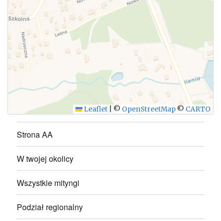
WYŚLIJ
Leaflet
|
©
OpenStreetMap
©
CARTO
Strona AA
W twojej okolicy
Wszystkie mityngi
Podział regionalny