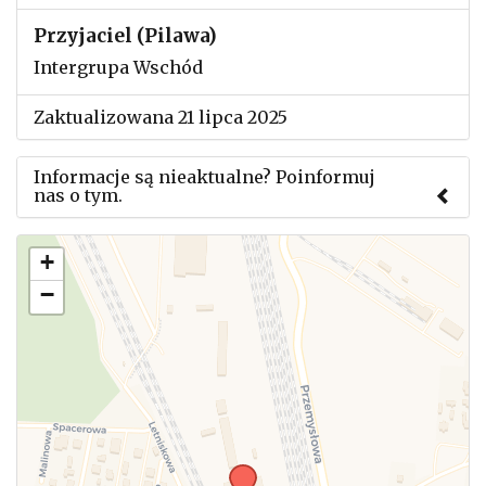
Przyjaciel (Pilawa)
Intergrupa Wschód
Zaktualizowana 21 lipca 2025
Informacje są nieaktualne? Poinformuj
nas o tym.
Użyj tego formularza aby przesłać informację o
+
zmianach w powyższym mityngu.
−