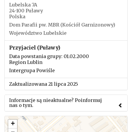
Lubelska 7A
24-100 Puławy
Polska
Dom Parafii pw. MBR (Kościół Garnizonowy)
Województwo Lubelskie
Przyjaciel (Puławy)
Data powstania grupy: 01.02.2000
Region Lublin
Intergrupa Powiśle
Zaktualizowana 21 lipca 2025
Informacje są nieaktualne? Poinformuj
nas o tym.
Użyj tego formularza aby przesłać informację o
+
zmianach w powyższym mityngu.