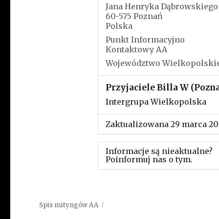
Jana Henryka Dąbrowskiego
60-575 Poznań
Polska
Punkt Informacyjno
Kontaktowy AA
Województwo Wielkopolski
Przyjaciele Billa W (Pozn
Intergrupa Wielkopolska
Zaktualizowana 29 marca 20
Informacje są nieaktualne?
Poinformuj nas o tym.
Użyj tego formularza aby
przesłać informację o zmia
Spis mityngów AA
w powyższym mityngu.