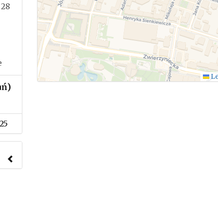
 28
e
Le
ań)
25
nach