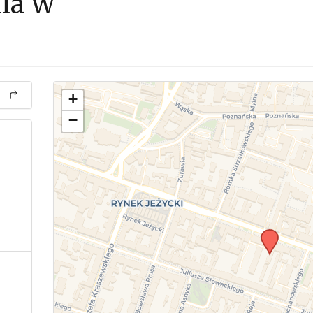
lla W
+
−