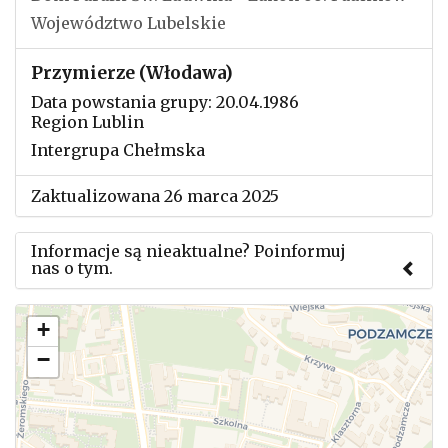
Województwo Lubelskie
Przymierze (Włodawa)
Data powstania grupy: 20.04.1986
Region Lublin
Intergrupa Chełmska
Zaktualizowana 26 marca 2025
Informacje są nieaktualne? Poinformuj
nas o tym.
Użyj tego formularza aby przesłać informację o
+
zmianach w powyższym mityngu.
−