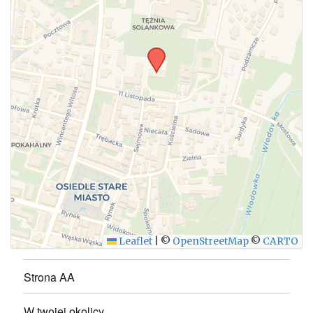
WYŚLIJ
Leaflet
|
©
OpenStreetMap
©
CARTO
Strona AA
W twojej okolicy