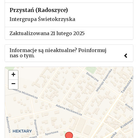
Przystań (Radoszyce)
Intergrupa Świetokrzyska
Zaktualizowana 21 lutego 2025
Informacje są nieaktualne? Poinformuj
nas o tym.
Użyj tego formularza aby przesłać informację o
+
zmianach w powyższym mityngu.
−