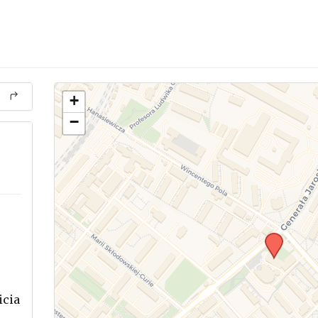
+
−
icia
.