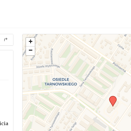
+
−
icia
.