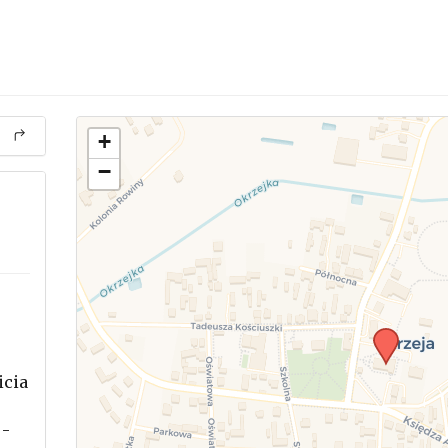
+
−
icia
.
 -