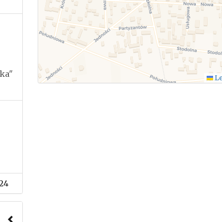
ka"
Le
24