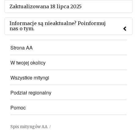
Zaktualizowana 18 lipca 2025
Informacje są nieaktualne? Poinformuj
nas o tym.
Użyj tego formularza aby przesłać informację o
Strona AA
zmianach w powyższym mityngu.
W twojej okolicy
Wszystkie mityngi
Podział regionalny
Pomoc
Spis mityngów AA