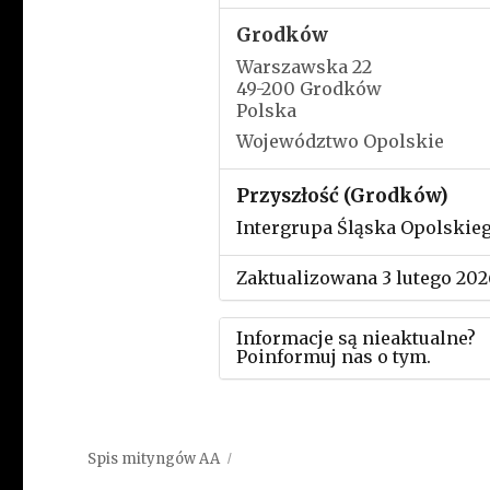
Grodków
Warszawska 22
49-200 Grodków
Polska
Województwo Opolskie
Przyszłość (Grodków)
Intergrupa Śląska Opolskie
Zaktualizowana 3 lutego 202
Informacje są nieaktualne?
Poinformuj nas o tym.
Użyj tego formularza aby
przesłać informację o zmia
Spis mityngów AA
w powyższym mityngu.