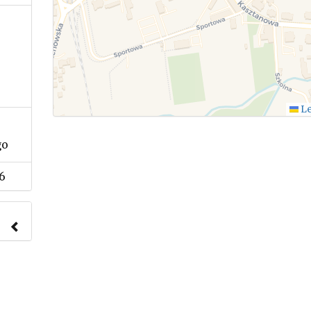
Le
go
6
nach