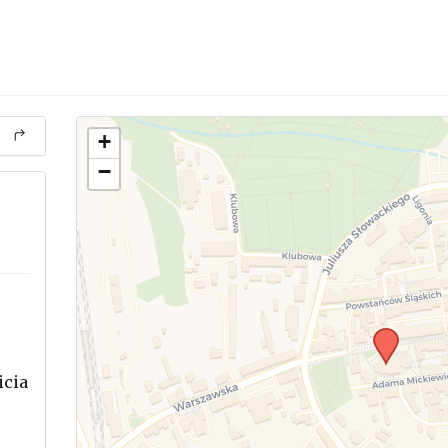
+
−
icia
.