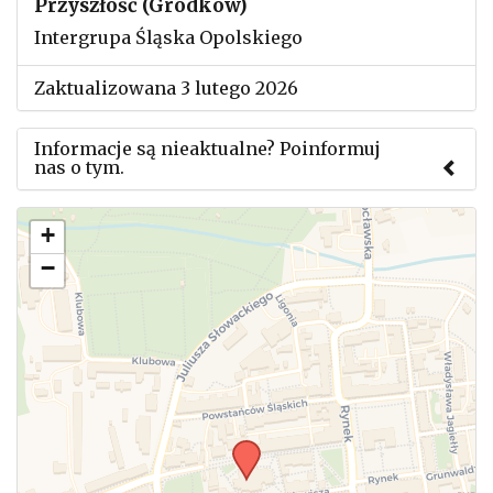
Przyszłość (Grodków)
Intergrupa Śląska Opolskiego
Zaktualizowana 3 lutego 2026
Informacje są nieaktualne? Poinformuj
nas o tym.
Użyj tego formularza aby przesłać informację o
+
zmianach w powyższym mityngu.
−