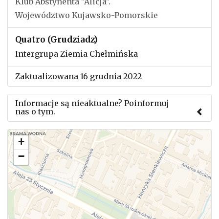
Klub Abstynenta "Alicja".
Województwo Kujawsko-Pomorskie
Quatro (Grudziadz)
Intergrupa Ziemia Chełmińska
Zaktualizowana 16 grudnia 2022
Informacje są nieaktualne? Poinformuj
nas o tym.
Użyj tego formularza aby przesłać informację o
+
zmianach w powyższym mityngu.
−