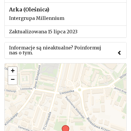
Arka (Oleśnica)
Intergrupa Millennium
Zaktualizowana 15 lipca 2023
Informacje są nieaktualne? Poinformuj
nas o tym.
Użyj tego formularza aby przesłać informację o
+
zmianach w powyższym mityngu.
−