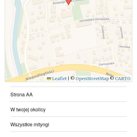
WYŚLIJ
Leaflet
|
©
OpenStreetMap
©
CARTO
Strona AA
W twojej okolicy
Wszystkie mityngi