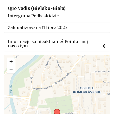
Quo Vadis (Bielsko-Biała)
Intergrupa Podbeskidzie
Zaktualizowana 11 lipca 2025
Informacje są nieaktualne? Poinformuj
nas o tym.
Użyj tego formularza aby przesłać informację o
+
zmianach w powyższym mityngu.
−