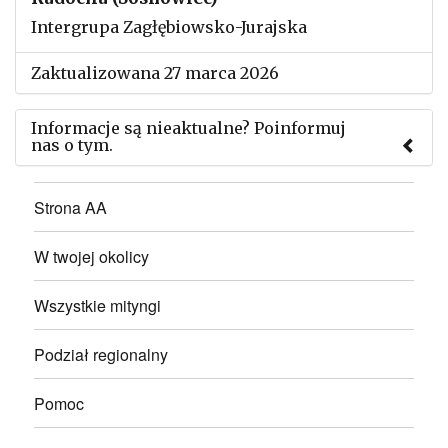
Intergrupa Zagłębiowsko-Jurajska
Zaktualizowana 27 marca 2026
Informacje są nieaktualne? Poinformuj
nas o tym.
Użyj tego formularza aby przesłać informację o
Strona AA
zmianach w powyższym mityngu.
W twojej okolicy
Wszystkie mityngi
Podział regionalny
Pomoc