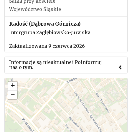
Salka przy kościele.
Województwo Śląskie
Radość (Dąbrowa Górnicza)
Intergrupa Zagłębiowsko-Jurajska
Zaktualizowana 9 czerwca 2026
Informacje są nieaktualne? Poinformuj
nas o tym.
Użyj tego formularza aby przesłać informację o
+
zmianach w powyższym mityngu.
−