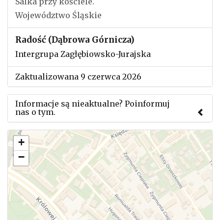
Salka przy kościele.
Województwo Śląskie
Radość (Dąbrowa Górnicza)
Intergrupa Zagłębiowsko-Jurajska
Zaktualizowana 9 czerwca 2026
Informacje są nieaktualne? Poinformuj
nas o tym.
Użyj tego formularza aby przesłać informację o
+
zmianach w powyższym mityngu.
−