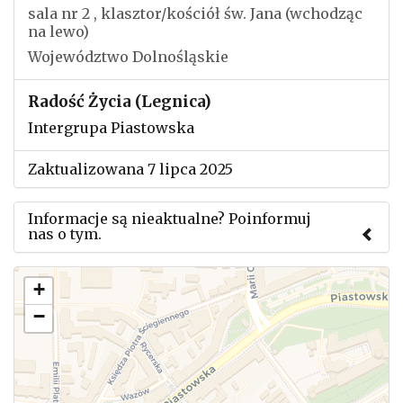
sala nr 2 , klasztor/kościół św. Jana (wchodząc
na lewo)
Województwo Dolnośląskie
Radość Życia (Legnica)
Intergrupa Piastowska
Zaktualizowana 7 lipca 2025
Informacje są nieaktualne? Poinformuj
nas o tym.
Użyj tego formularza aby przesłać informację o
+
zmianach w powyższym mityngu.
−