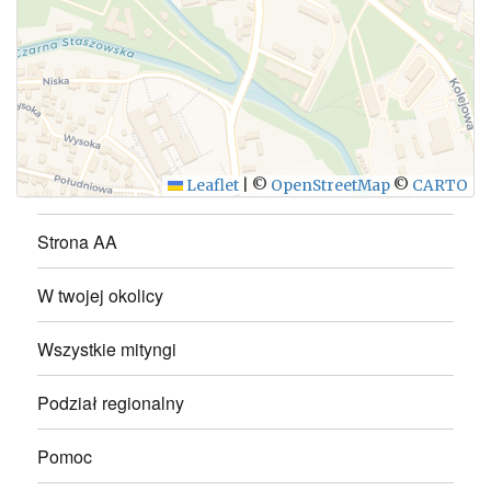
WYŚLIJ
Leaflet
|
©
OpenStreetMap
©
CARTO
Strona AA
W twojej okolicy
Wszystkie mityngi
Podział regionalny
Pomoc