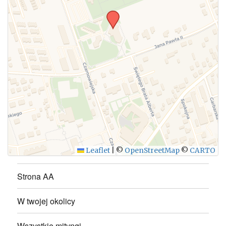
WYŚLIJ
Leaflet
|
©
OpenStreetMap
©
CARTO
Strona AA
W twojej okolicy
Wszystkie mityngi