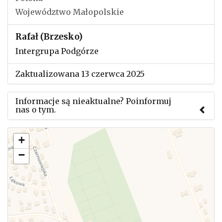
Województwo Małopolskie
Rafał (Brzesko)
Intergrupa Podgórze
Zaktualizowana 13 czerwca 2025
Informacje są nieaktualne? Poinformuj
nas o tym.
Użyj tego formularza aby przesłać informację o
+
zmianach w powyższym mityngu.
−