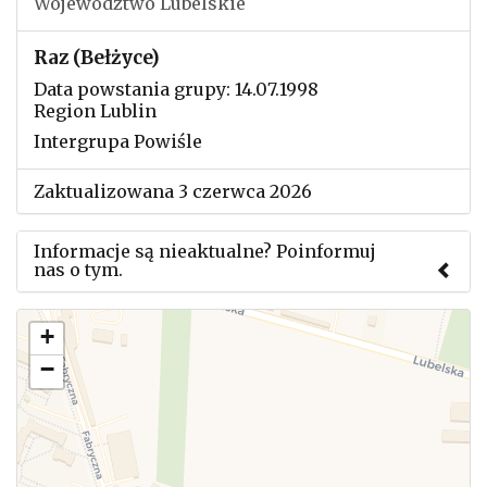
Województwo Lubelskie
Raz (Bełżyce)
Data powstania grupy: 14.07.1998
Region Lublin
Intergrupa Powiśle
Zaktualizowana 3 czerwca 2026
Informacje są nieaktualne? Poinformuj
nas o tym.
Użyj tego formularza aby przesłać informację o
+
zmianach w powyższym mityngu.
−