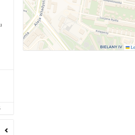
u
Le
5