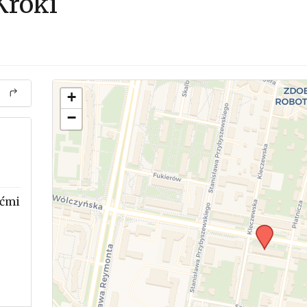
Kroki
+
−
ećmi