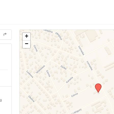
+
−
a
u