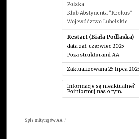
Polska
Klub Abstynenta "Krokus"
Województwo Lubelskie
Restart (Biała Podlaska)
data zał. czerwiec 2025
Poza strukturami AA
Zaktualizowana 25 lipca 202
Informacje są nieaktualne?
Poinformuj nas o tym.
Użyj tego formularza aby
przesłać informację o zmia
Spis mityngów AA
w powyższym mityngu.