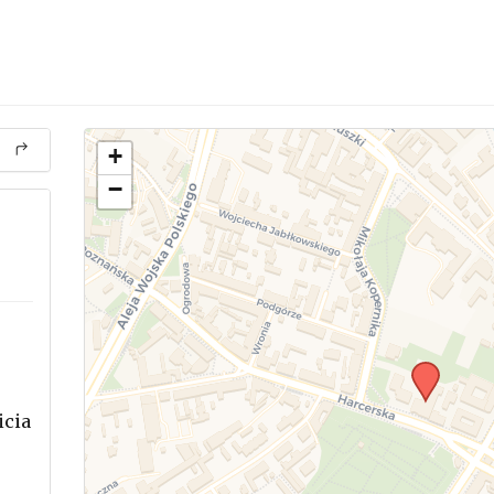
+
−
icia
.