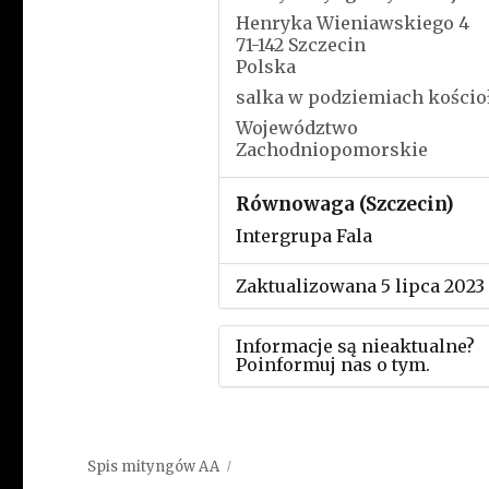
Henryka Wieniawskiego 4
71-142 Szczecin
Polska
salka w podziemiach kościo
Województwo
Zachodniopomorskie
Równowaga (Szczecin)
Intergrupa Fala
Zaktualizowana 5 lipca 2023
Informacje są nieaktualne?
Poinformuj nas o tym.
Użyj tego formularza aby
przesłać informację o zmia
Spis mityngów AA
w powyższym mityngu.