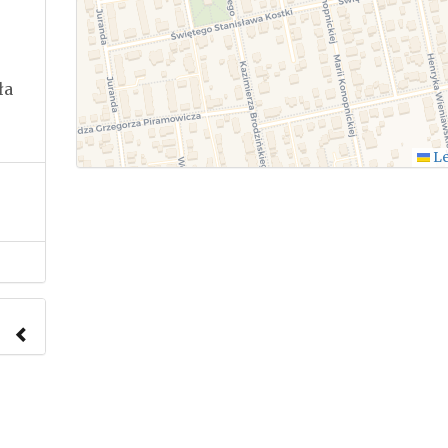
ła
Le
nach