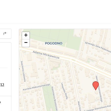
+
−
12
o