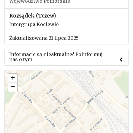
Województwo Pomorskie
Rozsądek (Tczew)
Intergrupa Kociewie
Zaktualizowana 21 lipca 2025
Informacje są nieaktualne? Poinformuj
nas o tym.
Użyj tego formularza aby przesłać informację o
+
zmianach w powyższym mityngu.
−